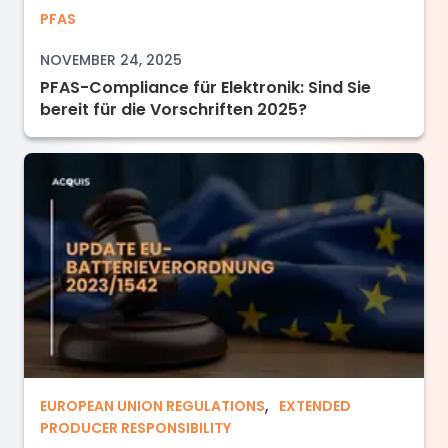
PFAS-Compliance für Elektronik: Sind Sie berei
PFAS
NOVEMBER 24, 2025
PFAS-Compliance für Elektronik: Sind Sie
bereit für die Vorschriften 2025?
,
Update EU-Batterieverordnung 2023/1542
EUROPEAN UNION REGULATIONS
EXTENDED
PRODUCER RESPONSIBILITY