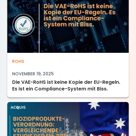
Die VAE-RoHS ist keine Kopie der EU-Regeln. E
ROHS
NOVEMBER 19, 2025
Die VAE-RoHS ist keine Kopie der EU-Regeln.
Es ist ein Compliance-System mit Biss.