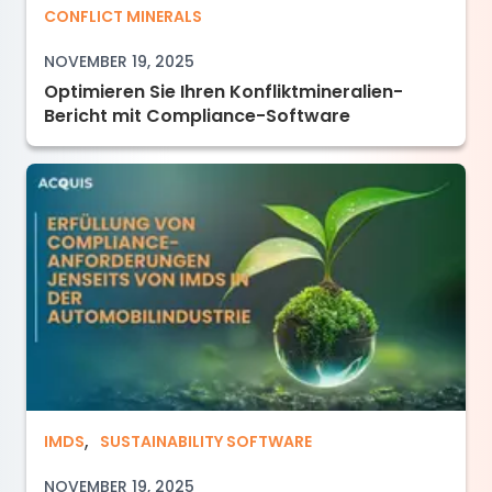
Optimieren Sie Ihren Konfliktmineralien-Beri
CONFLICT MINERALS
NOVEMBER 19, 2025
Optimieren Sie Ihren Konfliktmineralien-
Bericht mit Compliance-Software
,
Erfüllung von Compliance-Anforderungen jense
IMDS
SUSTAINABILITY SOFTWARE
NOVEMBER 19, 2025