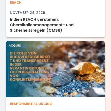
Indien REACH verstehen: Chemikalienmanage
REACH
NOVEMBER 24, 2025
Indien REACH verstehen:
Chemikalienmanagement- und
Sicherheitsregeln (CMSR)
Die Rolle von Rückverfolgbarkeit und Transpa
RESPONSIBLE SOURCING