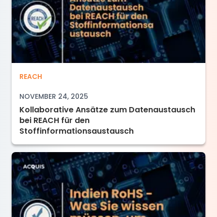
Kollaborative Ansätze zum Datenaustausch b
REACH
NOVEMBER 24, 2025
Kollaborative Ansätze zum Datenaustausch
bei REACH für den
Stoffinformationsaustausch