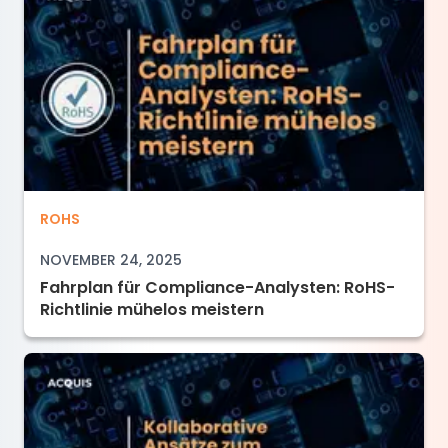
Fahrplan für Compliance-Analysten: RoHS-Ric
ROHS
NOVEMBER 24, 2025
Fahrplan für Compliance-Analysten: RoHS-
Richtlinie mühelos meistern