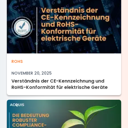
Verständnis der CE-Kennzeichnung und RoHS-K
ROHS
NOVEMBER 20, 2025
Verständnis der CE-Kennzeichnung und
RoHS-Konformität für elektrische Geräte