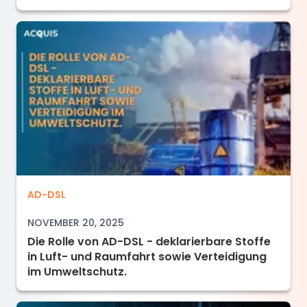
Die Rolle von AD-DSL - deklarierbare Stoffe i
AD-DSL
NOVEMBER 20, 2025
Die Rolle von AD-DSL - deklarierbare Stoffe
in Luft- und Raumfahrt sowie Verteidigung
im Umweltschutz.