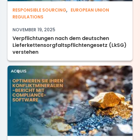
,
Verpflichtungen nach dem deutschen Lieferke
RESPONSIBLE SOURCING
EUROPEAN UNION
REGULATIONS
NOVEMBER 19, 2025
Verpflichtungen nach dem deutschen
Lieferkettensorgfaltspflichtengesetz (LkSG)
verstehen