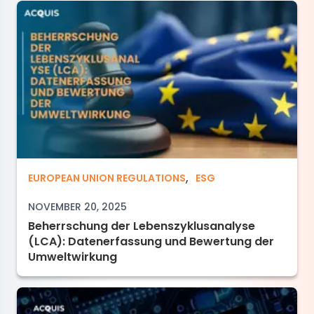
,
Beherrschung der Lebenszyklusanalyse (LCA)
EUROPEAN UNION REGULATIONS
ESG
NOVEMBER 20, 2025
Beherrschung der Lebenszyklusanalyse
(LCA): Datenerfassung und Bewertung der
Umweltwirkung