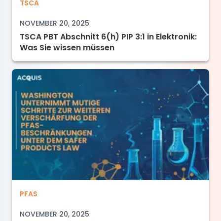
TSCA PBT Abschnitt 6(h) PIP 3:1 in Elektronik:
TSCA
NOVEMBER 20, 2025
TSCA PBT Abschnitt 6(h) PIP 3:1 in Elektronik:
Was Sie wissen müssen
Washington unternimmt mutige Schritte zur 
PFAS
NOVEMBER 20, 2025