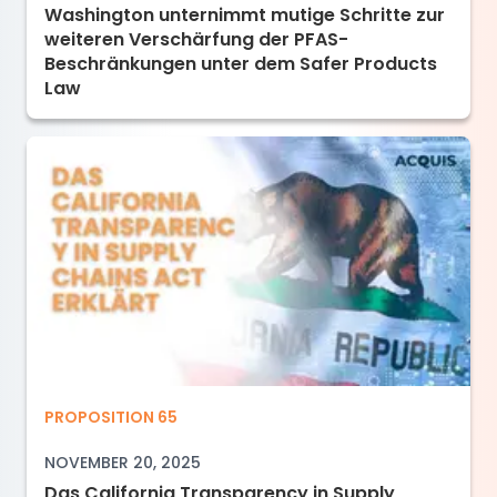
Washington unternimmt mutige Schritte zur
weiteren Verschärfung der PFAS-
Beschränkungen unter dem Safer Products
Law
Das California Transparency in Supply Chains 
PROPOSITION 65
NOVEMBER 20, 2025
Das California Transparency in Supply