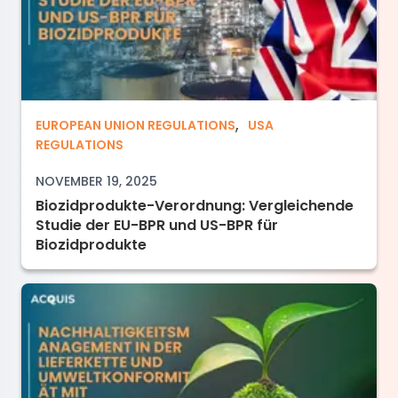
,
Biozidprodukte-Verordnung: Vergleichende St
EUROPEAN UNION REGULATIONS
USA
REGULATIONS
NOVEMBER 19, 2025
Biozidprodukte-Verordnung: Vergleichende
Studie der EU-BPR und US-BPR für
Biozidprodukte