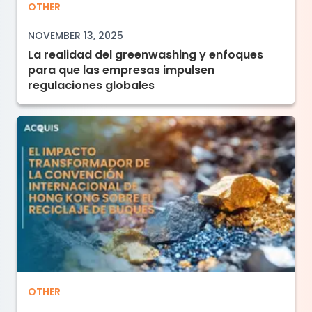
La realidad del greenwashing y enfoques par
OTHER
NOVEMBER 13, 2025
La realidad del greenwashing y enfoques
para que las empresas impulsen
regulaciones globales
El Impacto Transformador de la Convención I
OTHER