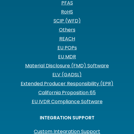
PFAS
RoHS
SCIP (WFD)
Others
REACH
EU POPs
EU MDR
Material Disclosure (FMD) Software
ELV (GADSL)
Extended Producer Responsibility (EPR)
California Proposition 65
EU IVDR Compliance Software
INTEGRATION SUPPORT
Custom Integration Support