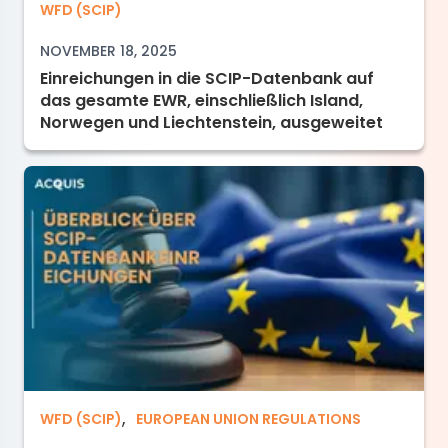
Einreichungen in die SCIP-Datenbank auf das 
WFD (SCIP)
NOVEMBER 18, 2025
Einreichungen in die SCIP-Datenbank auf
das gesamte EWR, einschließlich Island,
Norwegen und Liechtenstein, ausgeweitet
,
Überblick über SCIP-Datenbankeinreichungen
WFD (SCIP)
EUROPEAN UNION REGULATIONS