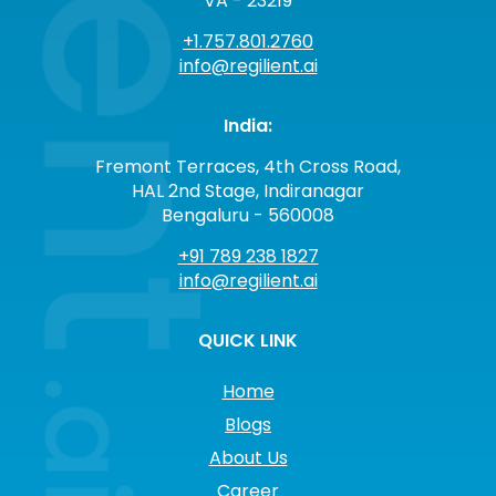
VA - 23219
+1.757.801.2760
info@regilient.ai
India:
Fremont Terraces, 4th Cross Road,
HAL 2nd Stage, Indiranagar
Bengaluru - 560008
+91 789 238 1827
info@regilient.ai
QUICK LINK
Home
Blogs
About Us
Career