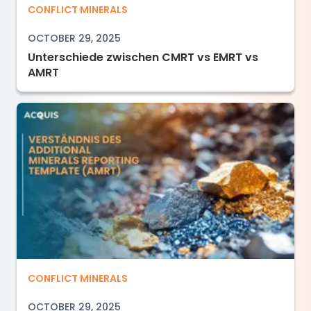
Unterschiede zwischen CMRT vs EMRT vs AMR
CONFLICT MINERALS
OCTOBER 29, 2025
Unterschiede zwischen CMRT vs EMRT vs
AMRT
Verständnis des Additional Minerals Reporti
CONFLICT MINERALS
OCTOBER 29, 2025