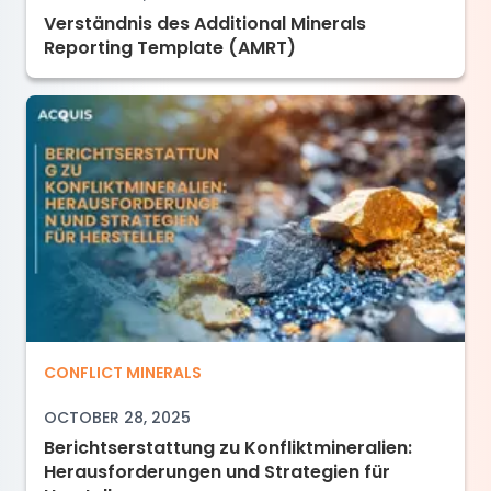
Verständnis des Additional Minerals
Reporting Template (AMRT)
Berichtserstattung zu Konfliktmineralien: Her
CONFLICT MINERALS
OCTOBER 28, 2025
Berichtserstattung zu Konfliktmineralien:
Herausforderungen und Strategien für