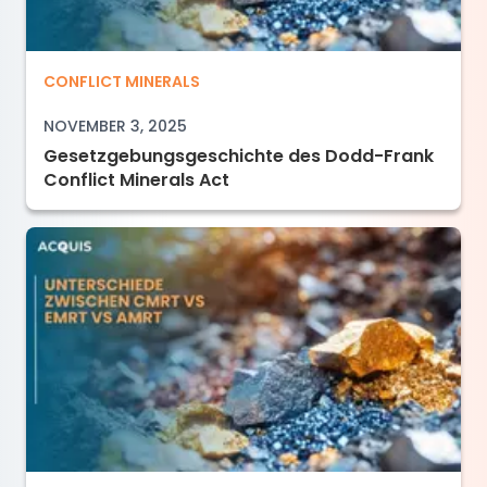
Gesetzgebungsgeschichte des Dodd-Frank Con
CONFLICT MINERALS
NOVEMBER 3, 2025
Gesetzgebungsgeschichte des Dodd-Frank
Conflict Minerals Act