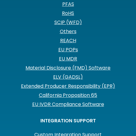
PFAS
RoHS
SCIP (WFD)
Others
REACH
EU POPs
EU MDR
Material Disclosure (FMD) Software
ELV (GADSL)
Extended Producer Responsibility (EPR)
California Proposition 65
EU IVDR Compliance Software
INTEGRATION SUPPORT
Custom Integration Support