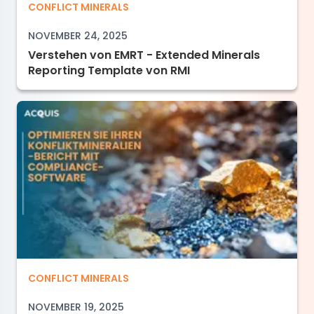
Verstehen von EMRT - Extended Minerals Repo
CONFLICT MINERALS
NOVEMBER 24, 2025
Verstehen von EMRT - Extended Minerals
Reporting Template von RMI
Optimieren Sie Ihren Konfliktmineralien-Beri
CONFLICT MINERALS
NOVEMBER 19, 2025