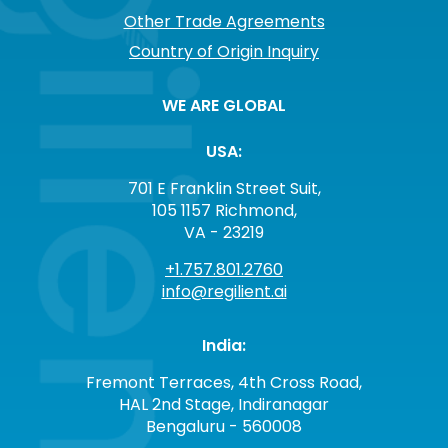
Other Trade Agreements
Country of Origin Inquiry
WE ARE GLOBAL
USA:
701 E Franklin Street Suit,
105 1157 Richmond,
VA - 23219
+1.757.801.2760
info@regilient.ai
India:
Fremont Terraces, 4th Cross Road,
HAL 2nd Stage, Indiranagar
Bengaluru - 560008