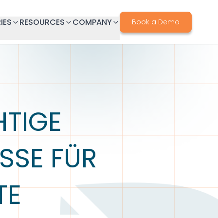
IES
RESOURCES
COMPANY
Book a Demo
HTIGE
SSE FÜR
TE