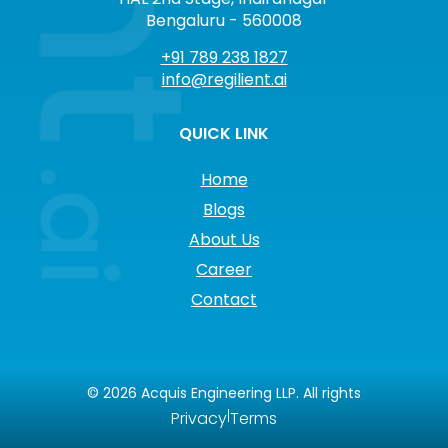
Bengaluru - 560008
+91 789 238 1827
info@regilient.ai
QUICK LINK
Home
Blogs
About Us
Career
Contact
©
2026
Acquis Engineering LLP. All rights
|
Privacy
Terms