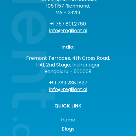
105 1157 Richmond,
VA - 23219
+1.757.801.2760
info@regilient.ai
India:
Fremont Terraces, 4th Cross Road,
HAL 2nd Stage, Indiranagar
Bengaluru - 560008
+91 789 238 1827
info@regilient.ai
QUICK LINK
Home
Blogs