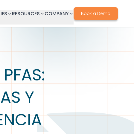
IES
RESOURCES
COMPANY
Book a Demo
 PFAS:
AS Y
ENCIA