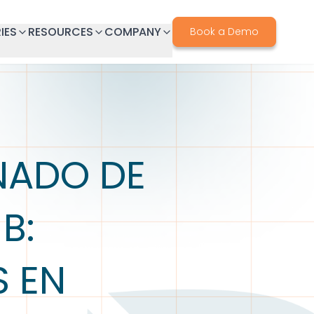
IES
RESOURCES
COMPANY
Book a Demo
NADO DE
B:
S EN