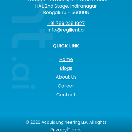
HAL 2nd Stage, Indiranagar
Bengaluru - 560008
+91 789 238 1827
info@regilient.ai
QUICK LINK
Home
Blogs
About Us
Career
Contact
©
2026
Acquis Engineering LLP. All rights
|
Privacy
Terms