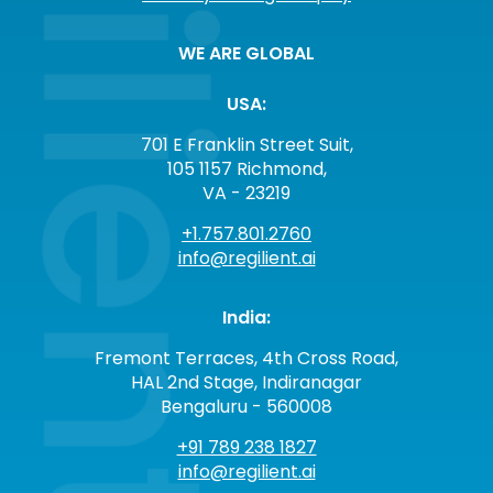
WE ARE GLOBAL
USA:
701 E Franklin Street Suit,
105 1157 Richmond,
VA - 23219
+1.757.801.2760
info@regilient.ai
India:
Fremont Terraces, 4th Cross Road,
HAL 2nd Stage, Indiranagar
Bengaluru - 560008
+91 789 238 1827
info@regilient.ai