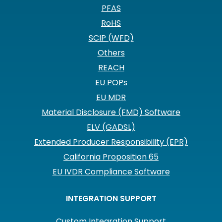
PFAS
RoHS
SCIP (WFD)
Others
REACH
EU POPs
EU MDR
Material Disclosure (FMD) Software
ELV (GADSL)
Extended Producer Responsibility (EPR)
California Proposition 65
EU IVDR Compliance Software
INTEGRATION SUPPORT
Custom Integration Support