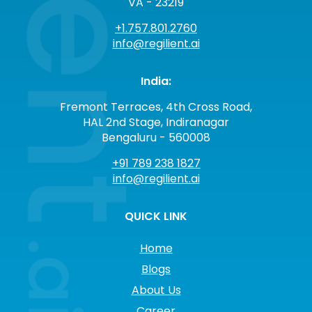
VA - 23219
+1.757.801.2760
info@regilient.ai
India:
Fremont Terraces, 4th Cross Road,
HAL 2nd Stage, Indiranagar
Bengaluru - 560008
+91 789 238 1827
info@regilient.ai
QUICK LINK
Home
Blogs
About Us
Career