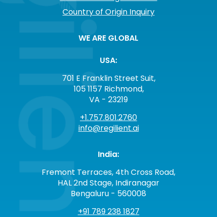
Country of Origin Inquiry
WE ARE GLOBAL
USA:
701 E Franklin Street Suit,
105 1157 Richmond,
VA - 23219
+1.757.801.2760
info@regilient.ai
India:
Fremont Terraces, 4th Cross Road,
HAL 2nd Stage, Indiranagar
Bengaluru - 560008
+91 789 238 1827