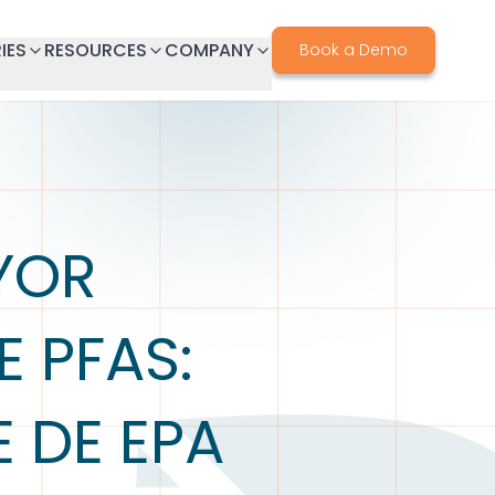
IES
RESOURCES
COMPANY
Book a Demo
YOR
 PFAS:
 DE EPA