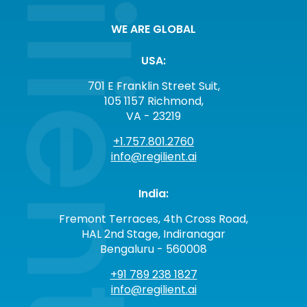
WE ARE GLOBAL
USA:
701 E Franklin Street Suit,
105 1157 Richmond,
VA - 23219
+1.757.801.2760
info@regilient.ai
India:
Fremont Terraces, 4th Cross Road,
HAL 2nd Stage, Indiranagar
Bengaluru - 560008
+91 789 238 1827
info@regilient.ai