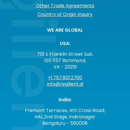
Other Trade Agreements
Country of Origin Inquiry
WE ARE GLOBAL
USA:
701 E Franklin Street Suit,
105 1157 Richmond,
VA - 23219
+1.757.801.2760
info@regilient.ai
India:
Fremont Terraces, 4th Cross Road,
HAL 2nd Stage, Indiranagar
Bengaluru - 560008