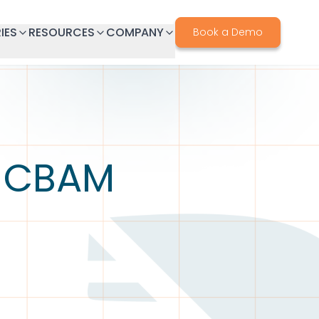
IES
RESOURCES
COMPANY
Book a Demo
L CBAM