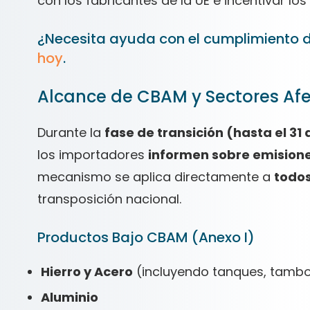
con los fabricantes de la UE e incentivar l
¿Necesita ayuda con el cumplimiento
hoy
.
Alcance de CBAM y Sectores Af
Durante la
fase de transición (hasta el 31
los importadores
informen sobre emision
mecanismo se aplica directamente a
todos
transposición nacional.
Productos Bajo CBAM (Anexo I)
Hierro y Acero
(incluyendo tanques, tambo
Aluminio