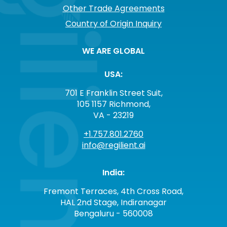
Other Trade Agreements
Country of Origin Inquiry
WE ARE GLOBAL
USA:
701 E Franklin Street Suit,
105 1157 Richmond,
VA - 23219
+1.757.801.2760
info@regilient.ai
India:
Fremont Terraces, 4th Cross Road,
HAL 2nd Stage, Indiranagar
Bengaluru - 560008